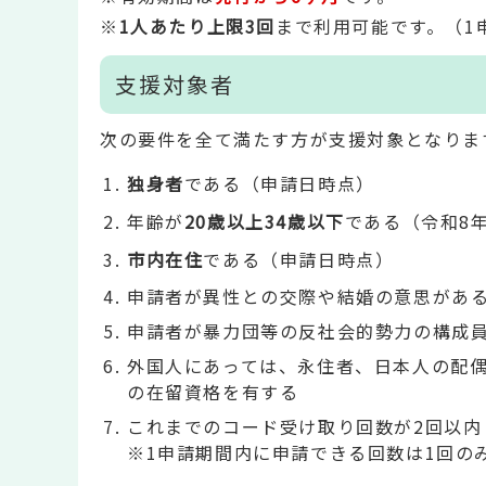
※
1人あたり上限3回
まで利用可能です。（1
支援対象者
次の要件を全て満たす方が支援対象となりま
独身者
である（申請日時点）
年齢が
20歳以上34歳以下
である（令和8年
市内在住
である（申請日時点）
申請者が異性との交際や結婚の意思があ
申請者が暴力団等の反社会的勢力の構成
外国人にあっては、永住者、日本人の配
の在留資格を有する
これまでのコード受け取り回数が2回以内
※1申請期間内に申請できる回数は1回の