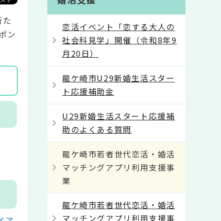
新た
恋活イベント「恋する大人の
ポン
社会科見学」開催（令和8年9
月20日）
龍ケ崎市U29新婚生活スター
ト応援補助金
U29新婚生活スタート応援補
助のよくある質問
龍ケ崎市若者世代恋活・婚活
マッチングアプリ利用支援事
業
龍ケ崎市若者世代恋活・婚活
マッチングアプリ利用支援事
ペア