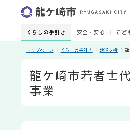
こ
の
ペ
ー
ジ
の
くらしの手引き
安全・安心
こど
先
頭
で
龍
トップページ
くらしの手引き
婚活支援
す
本
文
龍ケ崎市若者世
こ
こ
か
事業
ら