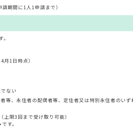
申請期間に1人1申請まで）
す。
4月1日時点）
る
員でない
偶者等、永住者の配偶者等、定住者又は特別永住者のいず
（上限3回まで受け取り可能）
みです。