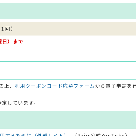
第1回）
曜日）まで
の上、
利用クーポンコード応募フォーム
から電子申請を
予定しています。
に利用するために（外部サイト）
（Pairs公式YouTube）