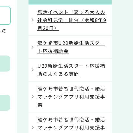
恋活イベント「恋する大人の
社会科見学」開催（令和8年9
月20日）
しの
龍ケ崎市U29新婚生活スター
ト応援補助金
U29新婚生活スタート応援補
助のよくある質問
龍ケ崎市若者世代恋活・婚活
マッチングアプリ利用支援事
業
龍ケ崎市若者世代恋活・婚活
マッチングアプリ利用支援事