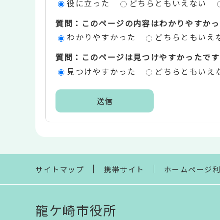
役に立った
どちらともいえない
ツ
質問：このページの内容はわかりやすかっ
評
わかりやすかった
どちらともいえ
価
質問：このページは見つけやすかったです
エ
見つけやすかった
どちらともいえ
リ
ア
本
文
こ
こ
ま
サイトマップ
携帯サイト
ホームページ
で
龍ケ崎市役所