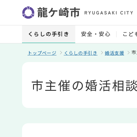
こ
の
ペ
ー
ジ
の
くらしの手引き
安全・安心
こど
先
頭
で
市
トップページ
くらしの手引き
婚活支援
す
本
文
こ
市主催の婚活相
こ
か
ら