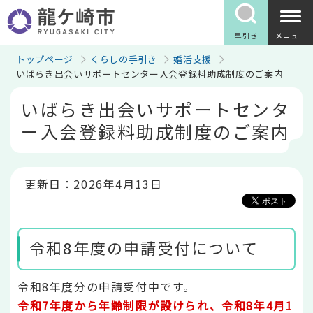
こ
の
ペ
早引き
メニュー
ー
ジ
トップページ
くらしの手引き
婚活支援
の
いばらき出会いサポートセンター入会登録料助成制度のご案内
先
本
頭
いばらき出会いサポートセンタ
文
で
こ
す
ー入会登録料助成制度のご案内
こ
か
ら
更新日：2026年4月13日
令和8年度の申請受付について
令和8年度分の申請受付中です。
令和7年度から年齢制限が設けられ、令和8年4月1