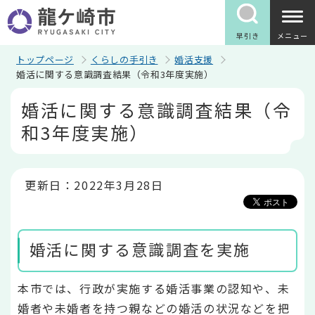
こ
の
ペ
早引き
メニュー
ー
ジ
トップページ
くらしの手引き
婚活支援
の
婚活に関する意識調査結果（令和3年度実施）
先
本
頭
婚活に関する意識調査結果（令
文
で
こ
す
和3年度実施）
こ
か
ら
更新日：2022年3月28日
婚活に関する意識調査を実施
本市では、行政が実施する婚活事業の認知や、未
婚者や未婚者を持つ親などの婚活の状況などを把