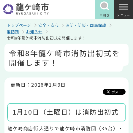
こ
の
ペ
早引き
メニュー
ー
ジ
トップページ
安全・安心
消防・防災・国民保護
の
消防団
お知らせ
先
令和8年龍ケ崎市消防出初式を開催します！
頭
で
本
令和8年龍ケ崎市消防出初式を
す
文
こ
開催します！
こ
か
ら
更新日：2026年1月9日
1月10日（土曜日）は消防出初式
龍ケ崎商店街大通りで龍ケ崎市消防団（35台）・