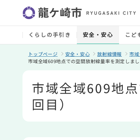
こ
の
ペ
ー
ジ
の
くらしの手引き
安全・安心
こど
先
頭
で
トップページ
安全・安心
放射線情報
市域
す
市域全域609地点での空間放射線量率を測定しまし
本
文
市域全域609地
こ
こ
か
回目）
ら