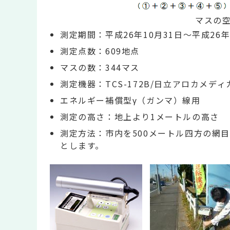
マスの
測定期間：平成26年10月31日～平成26年
測定点数：609地点
マスの数：344マス
測定機器：TCS-172B/日立アロカメデ
エネルギー補償型γ（ガンマ）線用
測定の高さ：地上より1メートルの高さ
測定方法：市内を500メートル四方の網
とします。