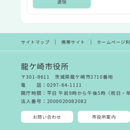
ア
本
文
こ
こ
ま
サイトマップ
携帯サイト
ホームページ
で
龍ケ崎市役所
〒301-8611 茨城県龍ケ崎市3710番地
電話
：
0297-64-1111
開庁時間
：
平日 午前9時から午後5時（祝日・
法人番号
：2000020082082
お問い合わせ
市役所案内