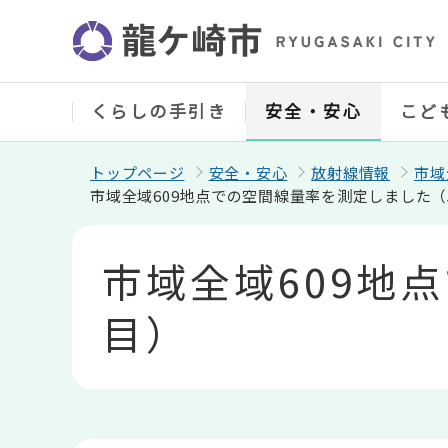
こ
の
ペ
ー
ジ
の
くらしの手引き
安全・安心
こど
先
頭
で
トップページ
安全・安心
放射線情報
市域
す
市域全域609地点での空間線量率を測定しました（
本
文
市域全域609地
こ
こ
か
目）
ら