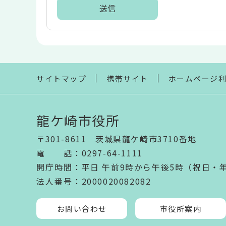
ア
本
文
こ
こ
ま
サイトマップ
携帯サイト
ホームページ
で
龍ケ崎市役所
〒301-8611 茨城県龍ケ崎市3710番地
電話
：
0297-64-1111
開庁時間
：
平日 午前9時から午後5時（祝日・
法人番号
：2000020082082
お問い合わせ
市役所案内