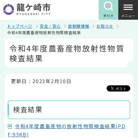
こ
の
ペ
早引き
メニュー
ー
ジ
トップページ
安全・安心
放射線情報
お知らせ
の
令和4年度農畜産物放射性物質検査結果
先
本
頭
令和4年度農畜産物放射性物質
文
で
こ
す
検査結果
こ
か
ら
更新日：2023年2月10日
検査結果
令和4年度農畜産物の放射性物質検査結果(PD
F:95KB)