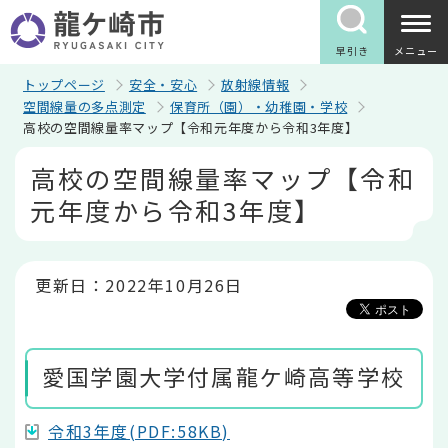
こ
の
ペ
早引き
メニュー
ー
ジ
トップページ
安全・安心
放射線情報
の
空間線量の多点測定
保育所（園）・幼稚園・学校
先
高校の空間線量率マップ【令和元年度から令和3年度】
頭
で
本
高校の空間線量率マップ【令和
す
文
こ
元年度から令和3年度】
こ
か
ら
更新日：2022年10月26日
愛国学園大学付属龍ケ崎高等学校
令和3年度(PDF:58KB)