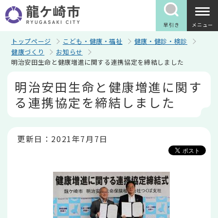
こ
の
ペ
早引き
メニュー
ー
ジ
トップページ
こども・健康・福祉
健康・健診・検診
の
健康づくり
お知らせ
先
明治安田生命と健康増進に関する連携協定を締結しました
頭
で
本
明治安田生命と健康増進に関す
す
文
こ
る連携協定を締結しました
こ
か
ら
更新日：2021年7月7日