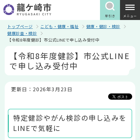
こ
の
ペ
早引き
メニュー
ー
ジ
トップページ
こども・健康・福祉
健康・健診・検診
の
健康診査・検診
先
【令和8年度健診】市公式LINEで申し込み受付中
頭
で
本
【令和8年度健診】市公式LINE
す
文
こ
で申し込み受付中
こ
か
ら
更新日：2026年3月23日
特定健診やがん検診の申し込みを
LINEで気軽に