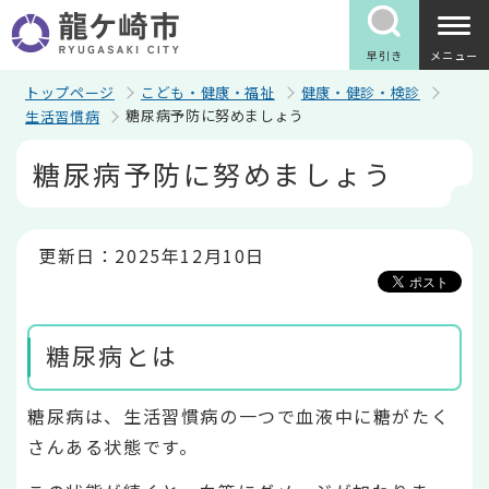
こ
の
ペ
早引き
メニュー
ー
ジ
トップページ
こども・健康・福祉
健康・健診・検診
の
糖尿病予防に努めましょう
生活習慣病
先
頭
本
糖尿病予防に努めましょう
で
文
す
こ
こ
か
ら
更新日：2025年12月10日
糖尿病とは
糖尿病は、生活習慣病の一つで血液中に糖がたく
さんある状態です。