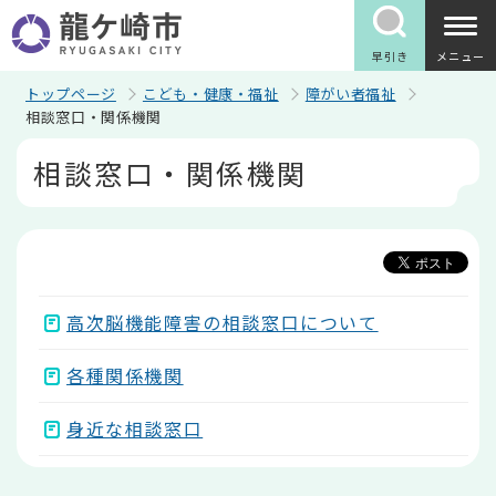
こ
の
ペ
早引き
メニュー
ー
ジ
トップページ
こども・健康・福祉
障がい者福祉
の
相談窓口・関係機関
先
本
頭
相談窓口・関係機関
文
で
こ
す
こ
か
ら
高次脳機能障害の相談窓口について
各種関係機関
身近な相談窓口
本
文