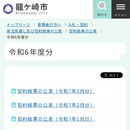
こ
の
ペ
早引き
メニュー
ー
ジ
トップページ
事業者の方へ
入札・契約
の
発注見通し及び契約結果の公表
契約結果の公表
先
令和6年度分
頭
で
本
令和6年度分
す
文
こ
こ
か
ら
契約結果の公表（令和7年3月分）
契約結果の公表（令和7年2月分）
契約結果の公表（令和7年1月分）