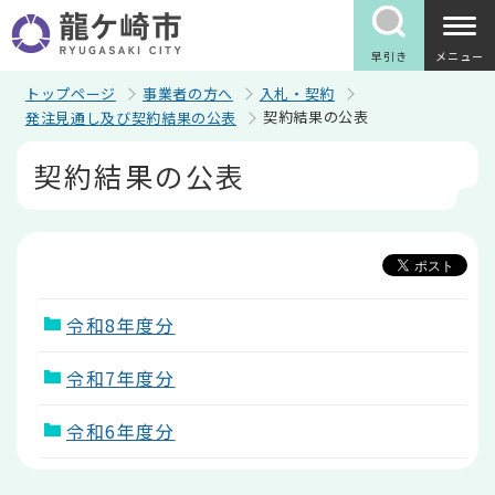
こ
の
ペ
早引き
メニュー
ー
ジ
トップページ
事業者の方へ
入札・契約
の
契約結果の公表
発注見通し及び契約結果の公表
先
頭
本
契約結果の公表
で
文
す
こ
こ
か
ら
令和8年度分
令和7年度分
令和6年度分
本
文