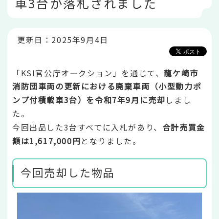
車3台が落札されました
こ
か
ら
更新日：2025年9月4日
「KSI官公庁オークション」を通じて、
龍ケ崎市
消防団車両の更新における廃棄車両（小型動力ポ
ンプ付積載車3台）を令和7年9月に売却
しまし
た。
今回出品した3台すべてに入札があり、
合計売買金
額は1,617,000円
となりました。
今回売却した物品