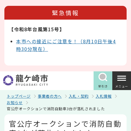
こ
の
緊急情報
ペ
ー
ジ
【令和8年台風第15号】
の
先
頭
本市への接近にご注意を！（8月10日午後4
で
時30分現在）
す
早引き
メニュー
トップページ
事業者の方へ
入札・契約
入札情報
お知らせ
官公庁オークションで消防自動車3台が落札されました
本
官公庁オークションで消防自動
文
こ