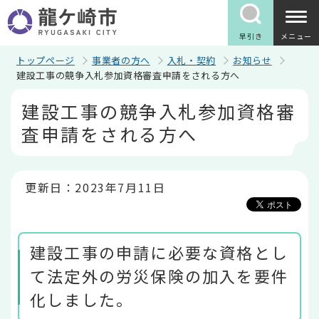
こ
の
ペ
早引き
メニュー
ー
ジ
トップページ
事業者の方へ
入札・契約
お知らせ
の
建設工事の競争入札参加資格審査申請をされる方へ
先
本
頭
建設工事の競争入札参加資格審
文
で
こ
す
査申請をされる方へ
こ
か
ら
更新日：2023年7月11日
建設工事の申請に必要な資格とし
て法定外の労災保険の加入を要件
化しました。