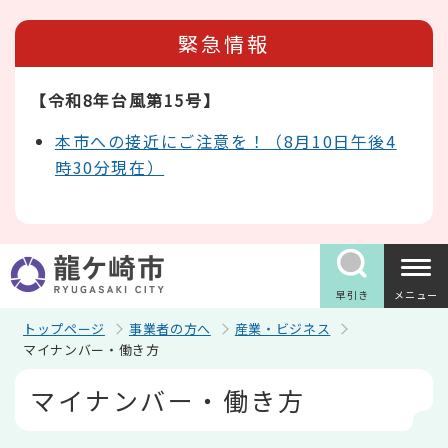
こ
の
緊急情報
ペ
ー
ジ
【令和8年台風第15号】
の
先
頭
本市への接近にご注意を！（8月10日午後4
で
時30分現在）
す
早引き
メニュー
トップページ
事業者の方へ
産業・ビジネス
マイナンバー・働き方
本
マイナンバー・働き方
文
こ
こ