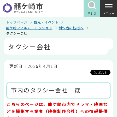
こ
の
ペ
早引き
メニュー
ー
ジ
トップページ
観光・イベント
の
龍ケ崎フィルムコミッション
制作者の皆様へ
先
タクシー会社
頭
で
本
タクシー会社
す
文
こ
こ
か
ら
更新日：2026年4月1日
市内のタクシー会社一覧
こちらのページは、龍ケ崎市内でドラマ・映画な
どを撮影する業者（映像制作会社）への情報提供