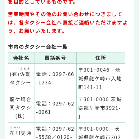
を目的としているものです。
営業時間やその他のお問い合わせにつきまして
は、各タクシー会社へ直接ご連絡いただけますよ
う、お願いいたします。
市内のタクシー会社一覧
会社名
電話番号
住所
〒301ｰ0046 茨
さぬき
(有)
佐貫
電話：0297-66
城県龍ケ崎市入地
タクシー
-1234
町141-11
龍ケ崎合
〒301-0000 茨城
電話：0297-62
同タクシ
県龍ケ崎市3921-
-0061
ー(株)
1
電話：0297-62
〒301-0000 茨
ふかわ
布川
交通
-5558／0120-
城県龍ケ崎市302