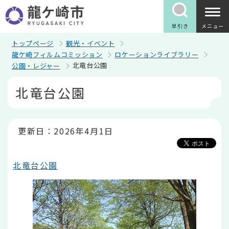
こ
の
ペ
早引き
メニュー
ー
ジ
トップページ
観光・イベント
の
龍ケ崎フィルムコミッション
ロケーションライブラリー
先
北竜台公園
公園・レジャー
頭
で
本
す
北竜台公園
文
こ
こ
か
ら
更新日：2026年4月1日
北竜台公園