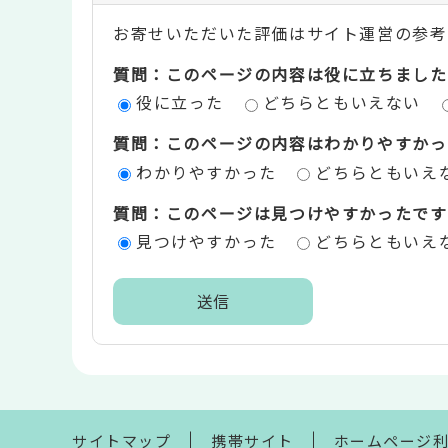
ン
お寄せいただいた評価はサイト運営の参考
テ
質問：このページの内容は役に立ちました
ン
役に立った
どちらともいえない
ツ
質問：このページの内容はわかりやすかっ
評
わかりやすかった
どちらともいえ
価
質問：このページは見つけやすかったです
エ
見つけやすかった
どちらともいえ
リ
ア
本
文
こ
こ
ま
サイトマップ
携帯サイト
ホームページ