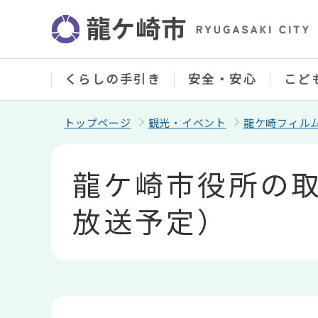
こ
の
ペ
ー
ジ
の
くらしの手引き
安全・安心
こど
先
頭
で
トップページ
観光・イベント
龍ケ崎フィル
す
本
文
龍ケ崎市役所の取
こ
こ
か
放送予定）
ら