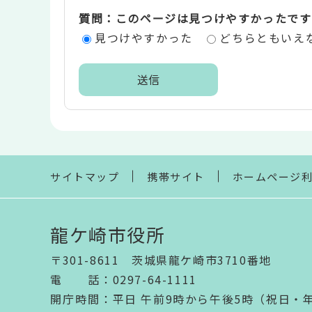
価
質問：このページは見つけやすかったです
エ
見つけやすかった
どちらともいえ
リ
ア
本
文
こ
こ
ま
サイトマップ
携帯サイト
ホームページ
で
龍ケ崎市役所
〒301-8611 茨城県龍ケ崎市3710番地
電話
：
0297-64-1111
開庁時間
：
平日 午前9時から午後5時（祝日・