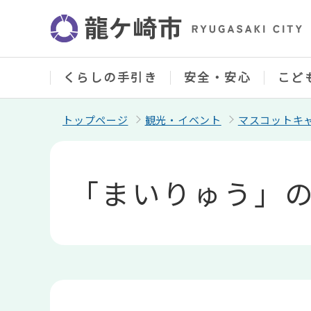
こ
の
ペ
ー
ジ
の
くらしの手引き
安全・安心
こど
先
頭
で
トップページ
観光・イベント
マスコットキ
す
本
文
こ
「まいりゅう」
こ
か
ら