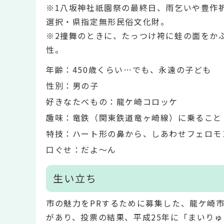
※1八坂神社祇園祭の最終日、雨乞いや豊作
選択・県指定無形民俗文化財。
※2撞舞のときに、たっつけ袴に蛙の面をか
性。
年齢：450歳くらい…でも、永遠の子ども
性別：男の子
好きなたべもの：龍ケ崎コロッケ
趣味：竜鉄（関東鉄道竜ヶ崎線）に乗ること
特技：ハート形の鼻から、しあわせフェロモ
口ぐせ：だよ～ん
生い立ち
市の魅力をPRするために募集した、龍ケ崎市
があり、投票の結果、平成25年に「まいり