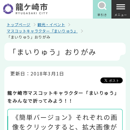
こ
の
ペ
早引き
メニュー
ー
ジ
トップページ
観光・イベント
の
マスコットキャラクター『まいりゅう』
先
「まいりゅう」おりがみ
頭
で
本
「まいりゅう」おりがみ
す
文
こ
こ
か
ら
更新日：2018年3月1日
龍ケ崎市マスコットキャラクター「まいりゅう」
をみんなで折ってみよう！！
《簡単バージョン》それぞれの画
像をクリックすると、拡大画像が