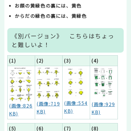
お顔の黄緑色の裏には、黄色
からだの緑色の裏には、黄緑色
《別バージョン》 こちらはちょっ
と難しいよ！
(1)
(2)
(3)
(4)
(画像:554
(画像:719
(画像:929
(画像:826
KB)
KB)
KB)
KB)
(5)
(6)
(7)
(8)