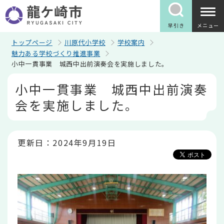
こ
の
ペ
早引き
メニュー
ー
ジ
トップページ
川原代小学校
学校案内
の
魅力ある学校づくり推進事業
先
小中一貫事業 城西中出前演奏会を実施しました。
頭
で
本
小中一貫事業 城西中出前演奏
す
文
こ
会を実施しました。
こ
か
ら
更新日：2024年9月19日