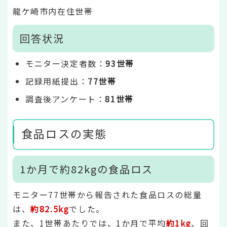
龍ケ崎市内在住世帯
回答状況
モニター決定者数：
93世帯
記録用紙提出：
77世帯
調査後アンケート：
81世帯
食品ロスの実態
1か月で約82kgの食品ロス
モニター77世帯から報告された食品ロスの総量
は、
約82.5kg
でした。
また、1世帯あたりでは、1か月で平均
約1kg
、回