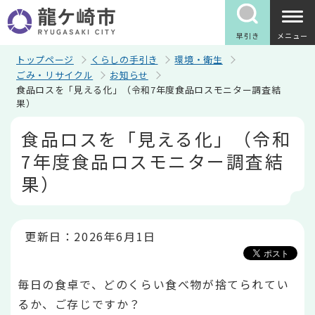
こ
の
ペ
早引き
メニュー
ー
ジ
トップページ
くらしの手引き
環境・衛生
の
ごみ・リサイクル
お知らせ
先
食品ロスを「見える化」（令和7年度食品ロスモニター調査結
頭
果）
で
す
本
食品ロスを「見える化」（令和
文
こ
7年度食品ロスモニター調査結
こ
か
果）
ら
更新日：2026年6月1日
毎日の食卓で、どのくらい食べ物が捨てられてい
るか、ご存じですか？