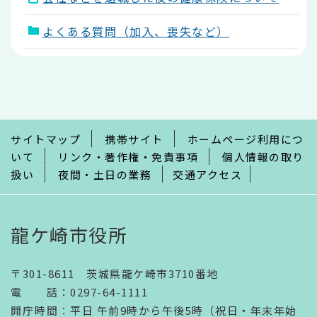
よくある質問（加入、喪失など）
本
文
こ
こ
ま
で
サイトマップ
携帯サイト
ホームページ利用につ
いて
リンク・著作権・免責事項
個人情報の取り
扱い
夜間・土日の業務
交通アクセス
龍ケ崎市役所
〒301-8611 茨城県龍ケ崎市3710番地
電話
：
0297-64-1111
開庁時間
：
平日 午前9時から午後5時（祝日・年末年始