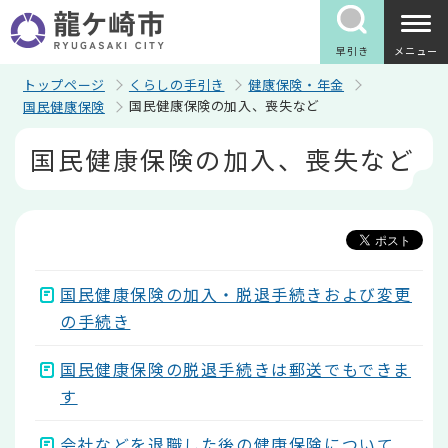
こ
の
ペ
早引き
メニュー
ー
ジ
トップページ
くらしの手引き
健康保険・年金
の
国民健康保険の加入、喪失など
国民健康保険
先
頭
本
国民健康保険の加入、喪失など
で
文
す
こ
こ
か
ら
国民健康保険の加入・脱退手続きおよび変更
の手続き
国民健康保険の脱退手続きは郵送でもできま
す
会社などを退職した後の健康保険について