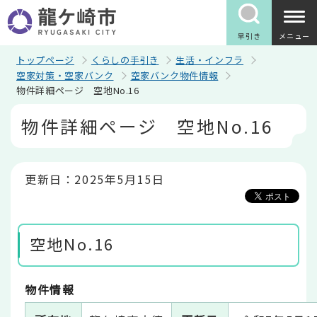
こ
の
ペ
早引き
メニュー
ー
ジ
トップページ
くらしの手引き
生活・インフラ
の
空家対策・空家バンク
空家バンク物件情報
先
物件詳細ページ 空地No.16
頭
で
本
物件詳細ページ 空地No.16
す
文
こ
こ
か
ら
更新日：2025年5月15日
空地No.16
物件情報