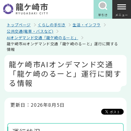
こ
の
ペ
早引き
メニュー
ー
ジ
トップページ
くらしの手引き
生活・インフラ
の
公共交通(電車・バスなど)
先
AIオンデマンド交通「龍ケ崎のるーと」
頭
龍ケ崎市AIオンデマンド交通「龍ケ崎のるーと」運行に関する
で
情報
す
本
龍ケ崎市AIオンデマンド交通
文
こ
「龍ケ崎のるーと」運行に関す
こ
か
る情報
ら
更新日：2026年8月5日