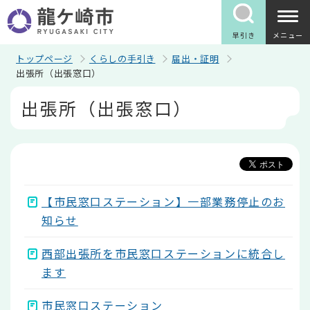
こ
の
ペ
早引き
メニュー
ー
ジ
トップページ
くらしの手引き
届出・証明
の
出張所（出張窓口）
先
本
頭
出張所（出張窓口）
文
で
こ
す
こ
か
ら
【市民窓口ステーション】一部業務停止のお
知らせ
西部出張所を市民窓口ステーションに統合し
ます
市民窓口ステーション