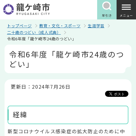
こ
の
ペ
早引き
メニュー
ー
ジ
トップページ
教育・文化・スポーツ
生涯学習
の
二十歳のつどい（成人式典）
先
令和6年度「龍ケ崎市24歳のつどい」
頭
で
本
令和6年度「龍ケ崎市24歳のつ
す
文
こ
どい」
こ
か
ら
更新日：2024年7月26日
経緯
新型コロナウイルス感染症の拡大防止のために中