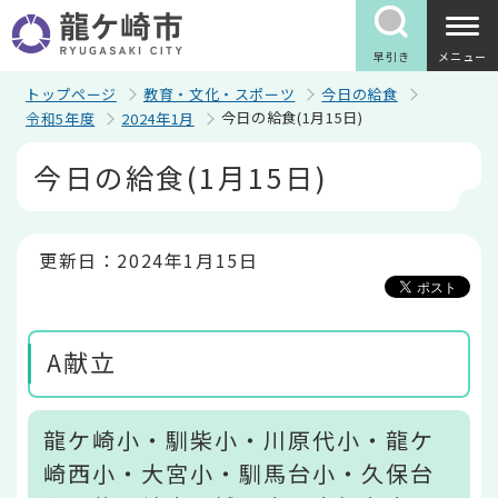
こ
の
ペ
早引き
メニュー
ー
ジ
トップページ
教育・文化・スポーツ
今日の給食
の
今日の給食(1月15日)
令和5年度
2024年1月
先
頭
本
今日の給食(1月15日)
で
文
す
こ
こ
か
ら
更新日：2024年1月15日
A献立
龍ケ崎小・馴柴小・川原代小・龍ケ
崎西小・大宮小・馴馬台小・久保台