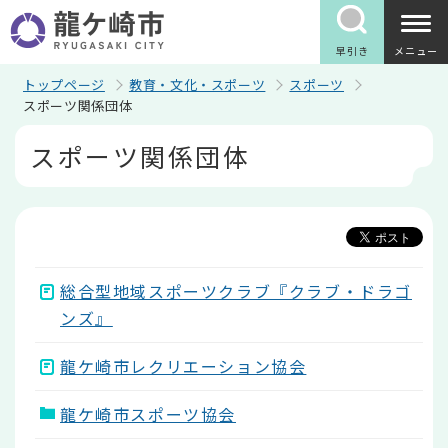
こ
の
ペ
早引き
メニュー
ー
ジ
トップページ
教育・文化・スポーツ
スポーツ
の
スポーツ関係団体
先
本
頭
スポーツ関係団体
文
で
こ
す
こ
か
ら
総合型地域スポーツクラブ『クラブ・ドラゴ
ンズ』
龍ケ崎市レクリエーション協会
龍ケ崎市スポーツ協会