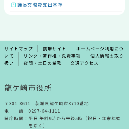
議長交際費支出基準
本
文
こ
こ
ま
で
サイトマップ
携帯サイト
ホームページ利用につ
いて
リンク・著作権・免責事項
個人情報の取り
扱い
夜間・土日の業務
交通アクセス
龍ケ崎市役所
〒301-8611 茨城県龍ケ崎市3710番地
電話
：
0297-64-1111
開庁時間
：
平日 午前9時から午後5時（祝日・年末年始
を除く）