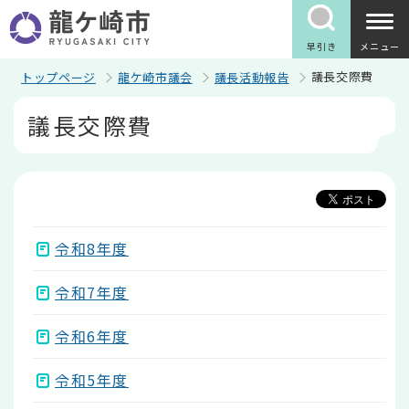
こ
の
ペ
早引き
メニュー
ー
ジ
議長交際費
トップページ
龍ケ崎市議会
議長活動報告
の
本
先
議長交際費
文
頭
こ
で
こ
す
か
ら
令和8年度
令和7年度
令和6年度
令和5年度