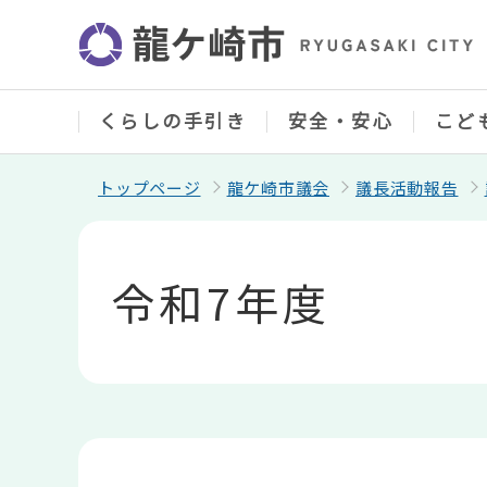
こ
の
ペ
ー
ジ
の
くらしの手引き
安全・安心
こど
先
頭
で
トップページ
龍ケ崎市議会
議長活動報告
す
本
文
こ
令和7年度
こ
か
ら