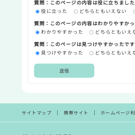
質問：このページの内容は役に立ちました
ン
役に立った
どちらともいえない
ツ
質問：このページの内容はわかりやすかっ
評
わかりやすかった
どちらともいえ
価
質問：このページは見つけやすかったです
エ
見つけやすかった
どちらともいえ
リ
ア
本
文
こ
こ
ま
サイトマップ
携帯サイト
ホームページ
で