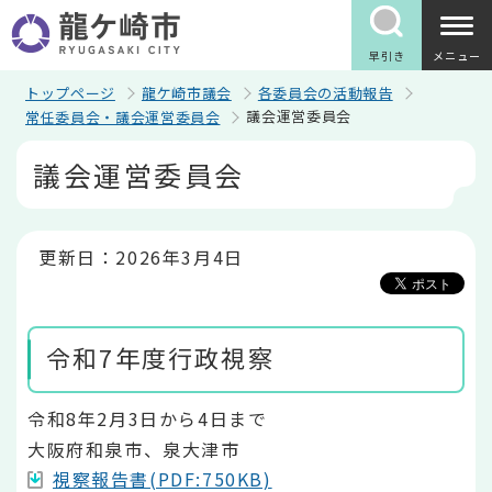
こ
の
ペ
早引き
メニュー
ー
ジ
トップページ
龍ケ崎市議会
各委員会の活動報告
の
議会運営委員会
常任委員会・議会運営委員会
先
頭
本
議会運営委員会
で
文
す
こ
こ
か
ら
更新日：2026年3月4日
令和7年度行政視察
令和8年2月3日から4日まで
大阪府和泉市、泉大津市
視察報告書(PDF:750KB)