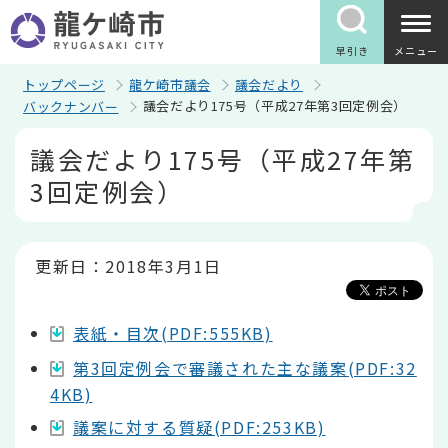
こ
の
ペ
早引き
メニュー
ー
ジ
トップページ
龍ケ崎市議会
議会だより
の
議会だより175号（平成27年第3回定例会）
バックナンバー
先
頭
本
議会だより175号（平成27年第
で
文
す
こ
3回定例会）
こ
か
ら
更新日：2018年3月1日
表紙・目次(PDF:555KB)
第3回定例会で審議された主な議案(PDF:32
4KB)
議案に対する質疑(PDF:253KB)