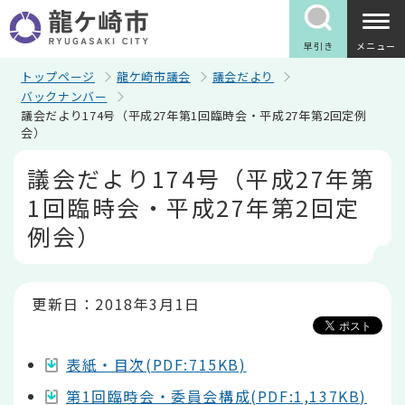
こ
の
ペ
早引き
メニュー
ー
ジ
トップページ
龍ケ崎市議会
議会だより
の
バックナンバー
先
議会だより174号（平成27年第1回臨時会・平成27年第2回定例
頭
会）
で
す
本
議会だより174号（平成27年第
文
こ
1回臨時会・平成27年第2回定
こ
か
例会）
ら
更新日：2018年3月1日
表紙・目次(PDF:715KB)
第1回臨時会・委員会構成(PDF:1,137KB)