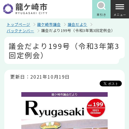
こ
の
ペ
早引き
メニュー
ー
ジ
トップページ
龍ケ崎市議会
議会だより
の
議会だより199号（令和3年第3回定例会）
バックナンバー
先
頭
本
議会だより199号（令和3年第3
で
文
す
こ
回定例会）
こ
か
ら
更新日：2021年10月19日