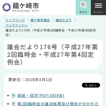
こ
の
ペ
早引き
メニュー
ー
ジ
トップページ
龍ケ崎市議会
議会だより
の
バックナンバー
先
議会だより176号（平成27年第2回臨時会・平成27年第4回定例
頭
会）
で
す
本
議会だより176号（平成27年第
文
こ
2回臨時会・平成27年第4回定
こ
か
例会）
ら
更新日：2018年3月1日
表紙・目次(PDF:585KB)
第2回臨時会の議決結果及び賛否が分かれた