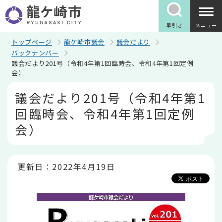
こ
の
ペ
早引き
メニュー
ー
ジ
トップページ
龍ケ崎市議会
議会だより
の
バックナンバー
先
議会だより201号（令和4年第1回臨時会、令和4年第1回定例
頭
会）
で
す
本
議会だより201号（令和4年第1
文
こ
回臨時会、令和4年第1回定例
こ
か
会）
ら
更新日：2022年4月19日