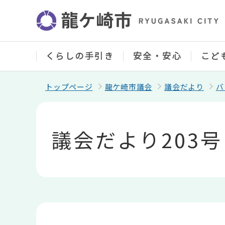
こ
の
ペ
ー
ジ
の
くらしの手引き
安全・安心
こど
先
頭
で
トップページ
龍ケ崎市議会
議会だより
バ
す
本
文
こ
議会だより203
こ
か
ら