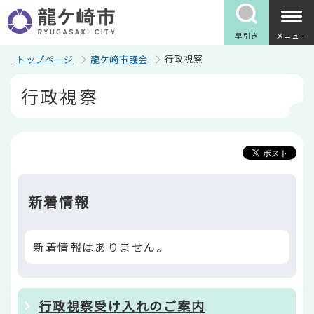
こ
の
ペ
早引き
メニュー
ー
ジ
行政視察
トップページ
龍ケ崎市議会
の
本
先
行政視察
文
頭
こ
で
こ
す
か
ら
新着情報
新着情報はありません。
行政視察受け入れのご案内