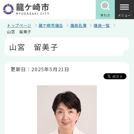
こ
の
ペ
早引き
メニュー
ー
ジ
トップページ
龍ケ崎市議会
議員名簿
議員一覧
の
山宮 留美子
先
本
頭
山宮 留美子
文
で
こ
す
こ
か
ら
更新日：2025年5月21日