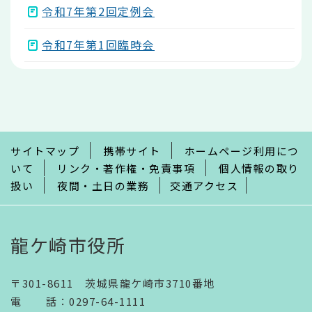
令和7年第2回定例会
令和7年第1回臨時会
本
文
こ
こ
ま
で
サイトマップ
携帯サイト
ホームページ利用につ
いて
リンク・著作権・免責事項
個人情報の取り
扱い
夜間・土日の業務
交通アクセス
龍ケ崎市役所
〒301-8611 茨城県龍ケ崎市3710番地
電話
：
0297-64-1111