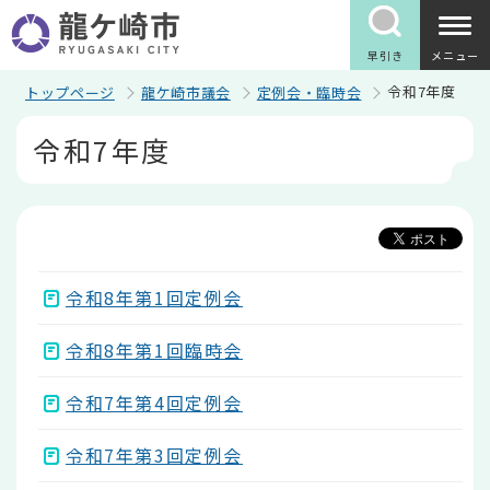
こ
の
ペ
早引き
メニュー
ー
ジ
令和7年度
トップページ
龍ケ崎市議会
定例会・臨時会
の
本
先
令和7年度
文
頭
こ
で
こ
す
か
ら
令和8年第1回定例会
令和8年第1回臨時会
令和7年第4回定例会
令和7年第3回定例会