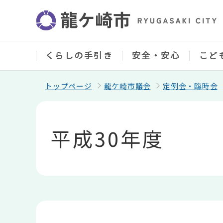
こ
の
ペ
ー
ジ
の
くらしの手引き
安全・安心
こど
先
頭
で
トップページ
龍ケ崎市議会
定例会・臨時会
す
本
文
こ
平成30年度
こ
か
ら