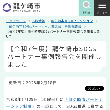
こ
の
ペ
早引き
メニュー
ー
ジ
トップページ
市政情報
龍ケ崎市×SDGsアクション
の
「龍ケ崎市SDGsパートナー」交流会・事例報告会
先
【令和7年度】龍ケ崎市SDGsパートナー事例報告会を開催しま
頭
した
で
す
本
【令和7年度】龍ケ崎市SDGs
文
こ
パートナー事例報告会を開催し
こ
か
ました
ら
更新日：2026年2月18日
令和8年1月29日（木曜日）に
「龍ケ崎市パートナ
ーシップ制度」
の一環として、SDGs推進に資する