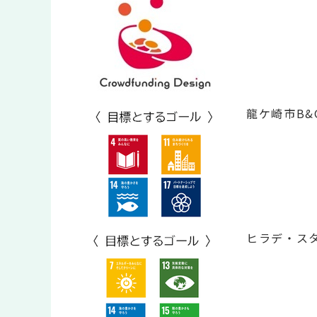
龍ケ崎市B&
ヒラデ・ス