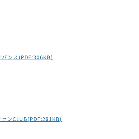
ンス(PDF:306KB)
ンCLUB(PDF:281KB)