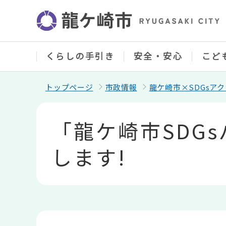
こ
の
ペ
ー
ジ
の
くらしの手引き
安全・安心
こど
先
頭
で
トップページ
市政情報
龍ケ崎市×SDGsア
す
本
文
「龍ケ崎市SDG
こ
こ
か
します!
ら