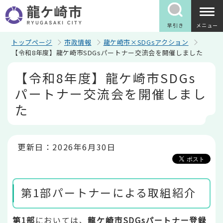
こ
の
ペ
早引き
メニュー
ー
ジ
トップページ
市政情報
龍ケ崎市×SDGsアクション
の
【令和8年度】龍ケ崎市SDGsパートナー交流会を開催しました
先
本
頭
【令和8年度】龍ケ崎市SDGs
文
で
こ
す
パートナー交流会を開催しまし
こ
か
た
ら
更新日：2026年6月30日
第1部パートナーによる取組紹介
第1部
においては、
龍ケ崎市SDGsパートナー登録