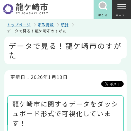
こ
の
ペ
早引き
メニュー
ー
ジ
トップページ
市政情報
統計
の
データで見る！龍ケ崎市のすがた
先
本
頭
データで見る！龍ケ崎市のすが
文
で
こ
す
た
こ
か
ら
更新日：2026年1月13日
龍ケ崎市に関するデータをダッシ
ュボード形式で可視化していま
す！