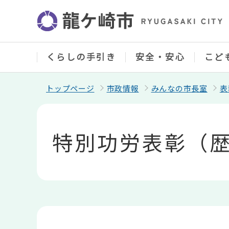
こ
の
ペ
ー
ジ
の
くらしの手引き
安全・安心
こど
先
頭
で
トップページ
市政情報
みんなの市長室
表
す
本
文
こ
特別功労表彰（
こ
か
ら