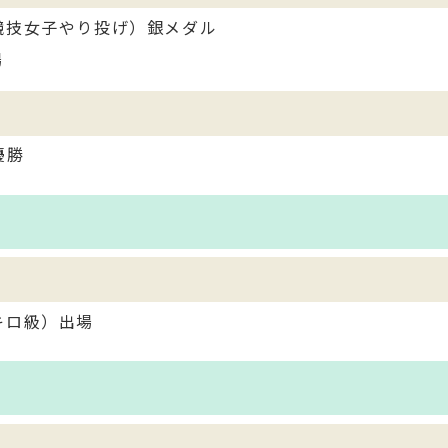
競技女子やり投げ）銀メダル
場
優勝
キロ級）出場