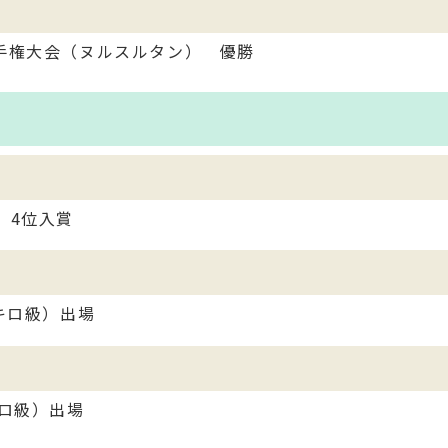
選手権大会（ヌルスルタン） 優勝
）4位入賞
0キロ級）出場
キロ級）出場